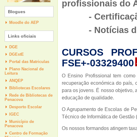
profissionais do
Blogues
- Certificaç
Moodle do AEP
- Notícias de 
Links oficiais
DGE
CURSOS PROFI
DGEstE
FSE+-03329400
Portal das Matriculas
Plano Nacional de
Leitura
O Ensino Profissional tem como 
ANQEP
recuperação económica do país, c
Bibliotecas Escolares
para os jovens
É nosso objetivo, 
.
Rede de Bibliotecas de
educação de qualidade.
Penacova
Desporto Escolar
O Agrupamento de Escolas de Pena
IGEC
Técnico de Informática de Gestão (
Município de
Penacova
Os nossos formandos atingem taxas
Centro de Formação