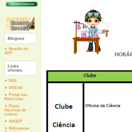
Ementa
Escolar
Blogues
Moodle do
AEP
HORÁR
Links
oficiais
DGE
DGEstE
Portal das
Matriculas
Plano
Nacional de
Leitura
ANQEP
Bibliotecas