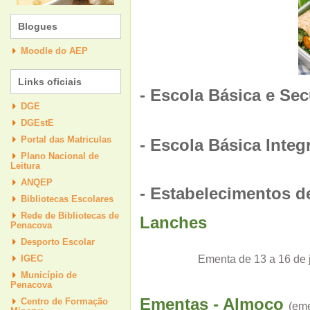
Blogues
Moodle do AEP
Links oficiais
- Escola Básica e Se
DGE
DGEstE
Portal das Matriculas
- Escola Básica Integ
Plano Nacional de
Leitura
ANQEP
- Estabelecimentos d
Bibliotecas Escolares
Rede de Bibliotecas de
Lanches
Penacova
Desporto Escolar
Ementa
de 13 a 16 de 
IGEC
Município de
Penacova
Ementas - Almoço
Centro de Formação
(em