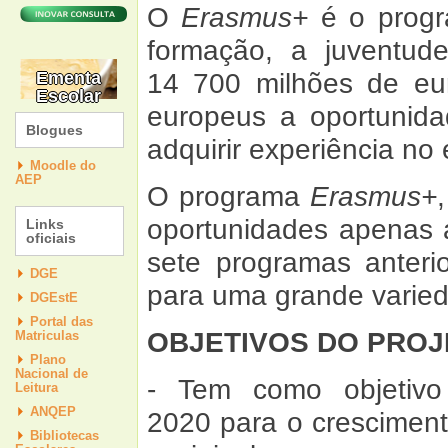
O
Erasmus
+
é o progr
formação, a juventu
14 700 milhões de eu
Ementa
Escolar
europeus a oportunida
Blogues
adquirir experiência no 
Moodle do
AEP
O programa
Erasmus
+
oportunidades apenas 
Links
oficiais
sete programas anteri
DGE
para uma grande varie
DGEstE
Portal das
OBJETIVOS DO PROJ
Matriculas
Plano
Nacional de
- Tem como objetivo 
Leitura
ANQEP
2020 para o cresciment
Bibliotecas