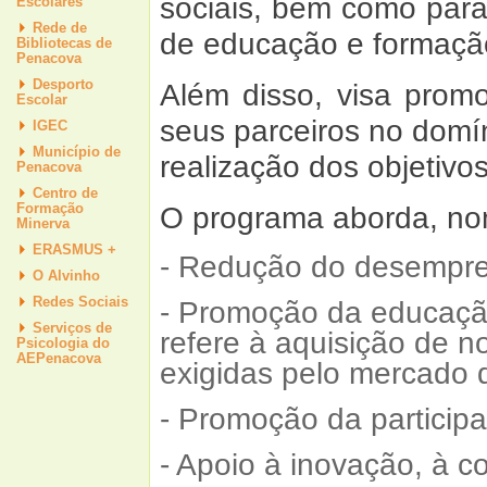
sociais, bem como para
Escolares
Rede de
de educação e formaç
Bibliotecas de
Penacova
Desporto
Além disso, visa prom
Escolar
seus parceiros no domín
IGEC
Município de
realização dos objetivo
Penacova
Centro de
O programa aborda, no
Formação
Minerva
ERASMUS +
- Redução do desempreg
O Alvinho
Redes Sociais
- Promoção da educação
Serviços de
refere à aquisição de 
Psicologia do
AEPenacova
exigidas pelo mercado 
- Promoção da particip
- Apoio à inovação, à 