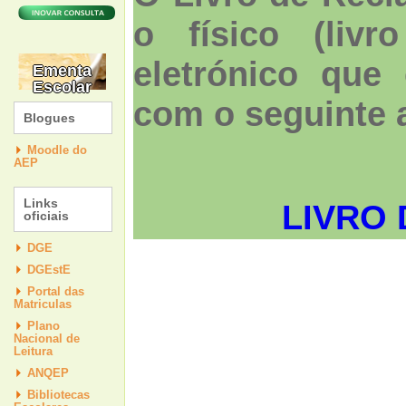
o físico (liv
eletrónico que
Ementa
Escolar
com o seguinte
Blogues
Moodle do
AEP
Links
LIVRO
oficiais
DGE
DGEstE
Portal das
Matriculas
Plano
Nacional de
Leitura
ANQEP
Bibliotecas