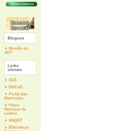
Ementa
Escolar
Blogues
Moodle do
AEP
Links
oficiais
DGE
DGEstE
Portal das
Matriculas
Plano
Nacional de
Leitura
ANQEP
Bibliotecas